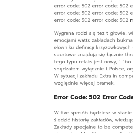
error code: 502 error code: 502 e
error code: 502 error code: 502 e
error code: 502 error code: 502
m
Wygrana rodzi się też t głowie, 
emocjami watts zakładach bukmac
słowniku definicji krzyżówkowych
sportowe znajdują się łącznie th
tego typu relaks jest nowy, ” “bo
spędzałem wyłącznie t Polsce, org
W sytuacji zakładu Extra in compa
względnie więcej bramek.
Error Code: 502 Error Cod
W five sposób będziesz w stanie 
śledzić historię zakładów, wiedz
Zakłady specjalne to be competen