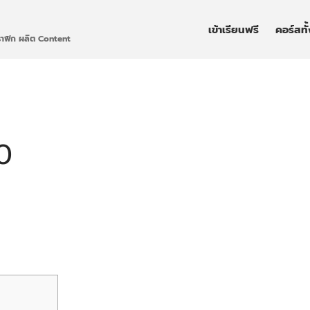
เข้าเรียนฟรี
คอร์สท
ราฟิก ผลิต Content
0