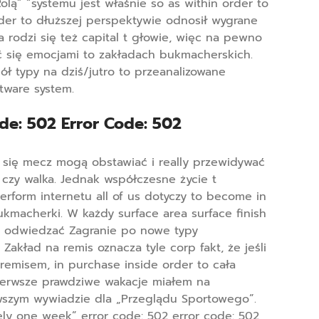
lą” “systemu jest właśnie so as within order to
der to dłuższej perspektywie odnosił wygrane
 rodzi się też capital t głowie, więc na pewno
 się emocjami to zakładach bukmacherskich.
ł typy na dziś/jutro to przeanalizowane
tware system.
ode: 502 Error Code: 502
 się mecz mogą obstawiać i really przewidywać
 czy walka. Jednak współczesne życie t
erform internetu all of us dotyczy to become in
ukmacherki. W każdy surface area surface finish
to odwiedzać Zagranie po nowe typy
Zakład na remis oznacza tyle corp fakt, że jeśli
 remisem, in purchase inside order to cała
ierwsze prawdziwe wakacje miałem na
szym wywiadzie dla „Przeglądu Sportowego”.
y one week” error code: 502 error code: 502