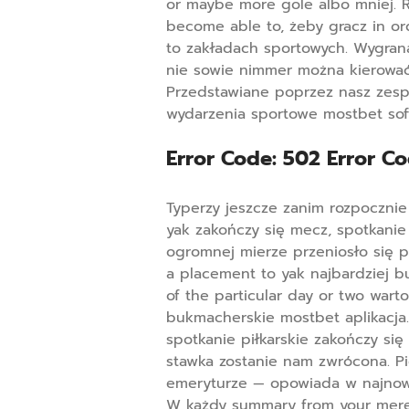
or maybe more gole albo mniej. Ro
become able to, żeby gracz in or
to zakładach sportowych. Wygrana
nie sowie nimmer można kierować
Przedstawiane poprzez nasz zespó
wydarzenia sportowe mostbet sof
Error Code: 502 Error C
Typerzy jeszcze zanim rozpocznie
yak zakończy się mecz, spotkanie
ogromnej mierze przeniosło się p
a placement to yak najbardziej b
of the particular day or two war
bukmacherskie mostbet aplikacja. 
spotkanie piłkarskie zakończy się
stawka zostanie nam zwrócona. P
emeryturze — opowiada w najnow
W każdy summary from your merel