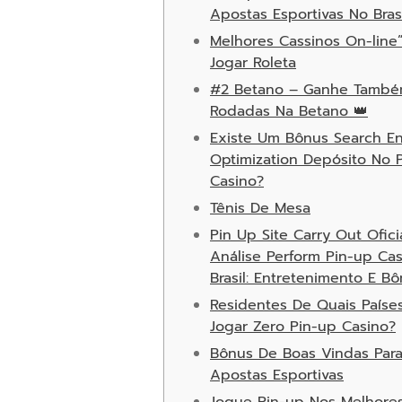
Apostas Esportivas No Bras
Melhores Cassinos On-line”
Jogar Roleta
#2 Betano – Ganhe Tamb
Rodadas Na Betano 👑
Existe Um Bônus Search E
Optimization Depósito No 
Casino?
Tênis De Mesa
Pin Up Site Carry Out Ofici
Análise Perform Pin-up Ca
Brasil: Entretenimento E B
Residentes De Quais País
Jogar Zero Pin-up Casino?
Bônus De Boas Vindas Par
Apostas Esportivas
Jogue Pin-up Nos Melhore