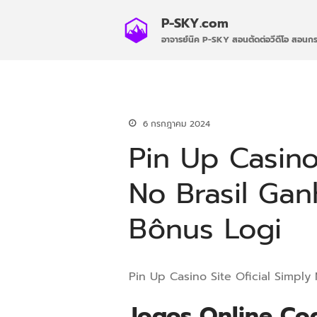
P-SKY.com
อาจารย์นิค P-SKY สอนตัดต่อวีดีโอ สอนก
6 กรกฎาคม 2024
Pin Up Casino
No Brasil Ga
Bônus Logi
Pin Up Casino Site Oficial Simpl
Jogos Online Co