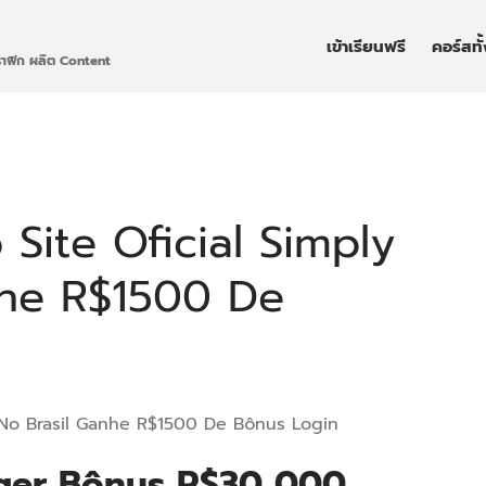
เข้าเรียนฟรี
คอร์สท
ราฟิก ผลิต Content
 Site Oficial Simply
nhe R$1500 De
y No Brasil Ganhe R$1500 De Bônus Login
ger Bônus R$30 000