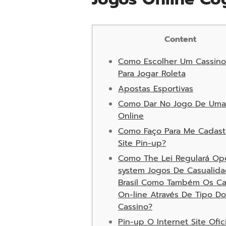
Content
Como Escolher Um Cassino
Para Jogar Roleta
Apostas Esportivas
Como Dar No Jogo De Uma
Online
Como Faço Para Me Cadast
Site Pin-up?
Como The Lei Regulará Ope
system Jogos De Casualid
Brasil Como Também Os Ca
On-line Através De Tipo D
Cassino?
Pin-up O Internet Site Ofic