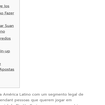
e Ios
Ao Fazer
zar Suan
ino
gredos
Pin-up
e
 Apostas
 da América Latino com um segmento legal de
ependant pessoas que querem jogar em