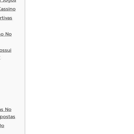
Cassino
tivas
no No
ossui
?
as No
postas
Do