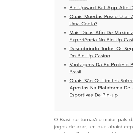
Pin Upward Bet App Afin D
Quais Moedas Posso Usar 
Uma Conta?
Mais Dicas Afin De Maximi
Experiência No Pin Up Cas
Descobrindo Todos Os Se
Do Pin Up Casino
Vantagens Da Ex Profeso 
Brasil
Quais São Os Limites Sobr
Apostas Na Plataforma De
Esportivas Da Pin-up
O Brasil se tornará o maior país
jogos de azar, um que atrairá c