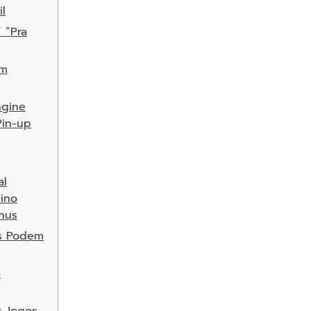
il
 “Pra
ém
ngine
Pin-up
al
sino
ônus
es Podem
a
s Jogos