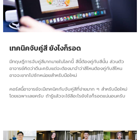
เทคนิคจับคู่สี ยังไงก็รอด
มีทฤษฎีการจับคู่สีมากมายในโลกนี้ สีนี้ต้องคู่กับสีนั้น ส่วนตัว
อาจารย์คิดว่าดีนะครับแต่จะต้องมาจำว่าสีไหนต้องคู่กับสีไหน
อาจจะยากไปซักหน่อยสำหรับมือใหม่
คอร์สนี้อาจารย์จะมีเทคนิคกับจับคู่สีที่ง่ายมาก ๆ สำหรับมือใหม่
โดยเฉพาะเลยครับ ถ้ารู้แล้วจะใช้สีอะไรยังไงก็รอดแน่นอนครับ