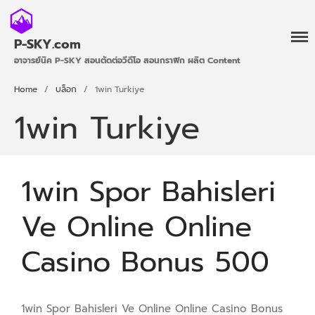
P-SKY.com
เข้าเรียนฟรี
อาจารย์นิค P-SKY สอนตัดต่อวีดีโอ สอนกราฟิก ผลิต Content
คอร์สทั้งหมด
รีวิว / ผลงานนักเรียน
Home
/
บล็อก
/
1win Turkiye
ติดต่อ
1win Turkiye
1win Spor Bahisleri
Ve Online Online
Casino Bonus 500
Pin Up Casino Site Oficial
Simply No Brasil Ganhe
R$1500 De Bônus Logi
1win Spor Bahisleri Ve Online
1win Spor Bahisleri Ve Online Online Casino Bonus
Online Casino Bonus 500